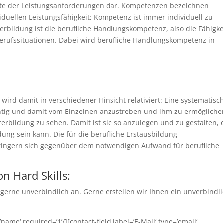
ite der Leistungsanforderungen dar. Kompetenzen bezeichnen
viduellen Leistungsfähigkeit; Kompetenz ist immer individuell zu
terbildung ist die berufliche Handlungskompetenz, also die Fähigke
erufssituationen. Dabei wird berufliche Handlungskompetenz in
wird damit in verschiedener Hinsicht relativiert: Eine systematisc
ichtig und damit vom Einzelnen anzustreben und ihm zu ermögliche
terbildung zu sehen. Damit ist sie so anzulegen und zu gestalten, 
ldung sein kann. Die für die berufliche Erstausbildung
ringern sich gegenüber dem notwendigen Aufwand für berufliche
n Hard Skills:
gerne unverbindlich an. Gerne erstellen wir Ihnen ein unverbindl
name‘ required=’1’/][contact-field label=’E-Mail‘ type=’email‘