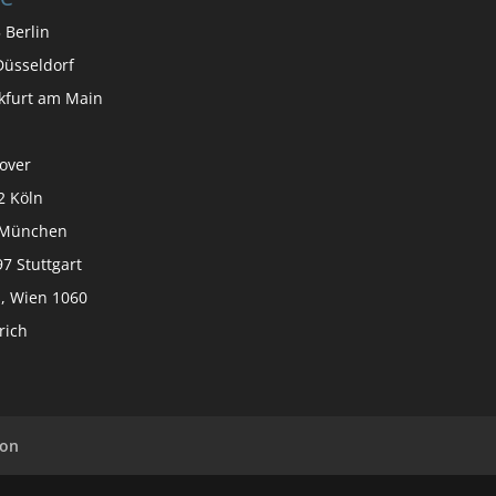
 Berlin
üsseldorf
nkfurt am Main
over
2 Köln
9 München
7 Stuttgart
, Wien 1060
rich
ion