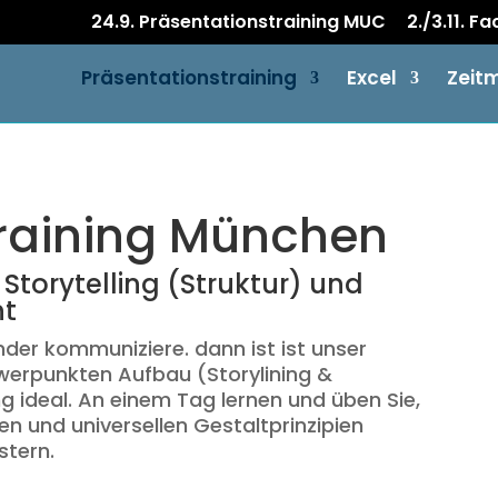
24.9. Präsentationstraining MUC
2./3.11. F
Präsentationstraining
Excel
Zeit
training München
 Storytelling (Struktur) und
nt
der kommuniziere. dann ist ist unser
werpunkten Aufbau (Storylining &
ng ideal. An einem Tag lernen und üben Sie,
n und universellen Gestaltprinzipien
stern.