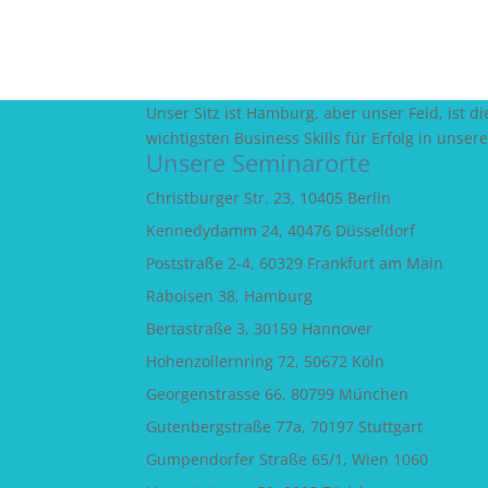
Unser Sitz ist Hamburg, aber unser Feld, ist
wichtigsten Business Skills für Erfolg in unser
Unsere Seminarorte
Christburger Str. 23, 10405 Berlin
Kennedydamm 24, 40476 Düsseldorf
Poststraße 2-4, 60329 Frankfurt am Main
Raboisen 38, Hamburg
Bertastraße 3, 30159 Hannover
Hohenzollernring 72, 50672 Köln
Georgenstrasse 66, 80799 München
Gutenbergstraße 77a, 70197 Stuttgart
Gumpendorfer Straße 65/1, Wien 1060