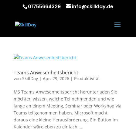
01755664329
info@skillday.de
Teams Anwesenheitsbericht
von
SkillDay
|
Apr. 29, 2026
|
Produktivität
MS Teams Anwesenheitsbericht herunterladen Sie
möchten wissen, welche Teilnehmenden und wie
lange an einem Meeting, Seminar oder Workshop via
Teams teilgenommen haben. Microsoft macht
daraus eine kleine Herausforderung. Ein Button im
Kalender wäre eben zu einfach....