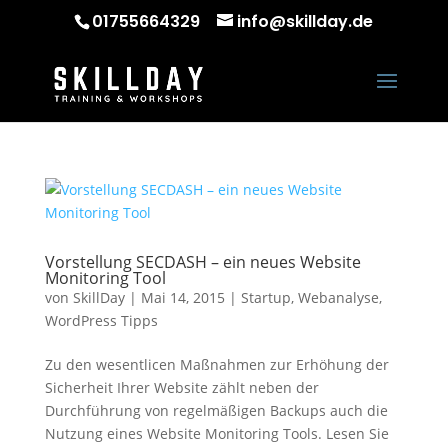
01755664329
info@skillday.de
Vorstellung SECDASH – ein neues Website
Monitoring Tool
von
SkillDay
|
Mai 14, 2015
|
Startup
,
Webanalyse
,
WordPress Tipps
Zu den wesentlicen Maßnahmen zur Erhöhung der
Sicherheit Ihrer Website zählt neben der
Durchführung von regelmäßigen Backups auch die
Nutzung eines Website Monitoring Tools. Lesen Sie