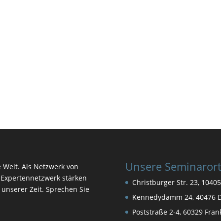
Unsere Seminaror
e Welt. Als Netzwerk von
Expertennetzwerk stärken
Christburger Str. 23, 10405
n unserer Zeit. Sprechen Sie
Kennedydamm 24, 40476 D
Poststraße 2-4, 60329 Fra