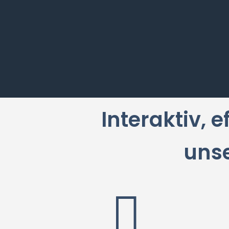
Interaktiv, e
uns
