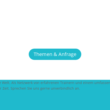
e Teilnehmer, indem Sie den Ort selbst auswählen.
 Sie in Absprache mit uns.
er ein Zertifikat als Nachweis der Teilnahme.
s die Teilnahme mit mehreren Personen an Kursen mit offener Eins
Themen & Anfrage
 die Welt. Als Netzwerk von erfahrenen Trainern und einem umfasse
er Zeit. Sprechen Sie uns gerne unverbindlich an.