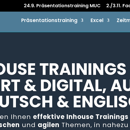
24.9. Präsentationstraining MUC
2./3.11. F
Präsentationstraining
Excel
Zeit
OUSE TRAININGS
RT & DIGITAL, A
UTSCH & ENGLI
ten Ihnen
effektive Inhouse Trainings
schen
und
agilen
Themen, in nahez