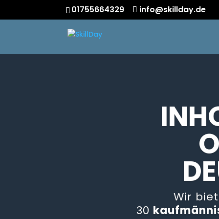
01755664329
info@skillday.de
INH
O
DE
Wir bie
30
kaufmänni