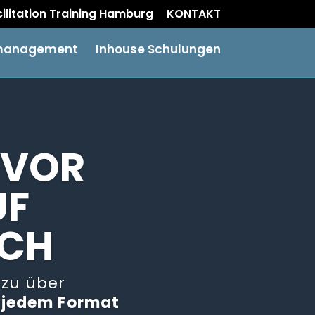
acilitation Training Hamburg
KONTAKT
management
Inhouse Schulungen
 VOR
UF
SCH
zu über
u
jedem Format