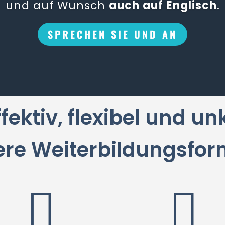
und auf Wunsch
auch auf Englisch
.
SPRECHEN SIE UND AN
ffektiv, flexibel und u
ere Weiterbildungsfor

