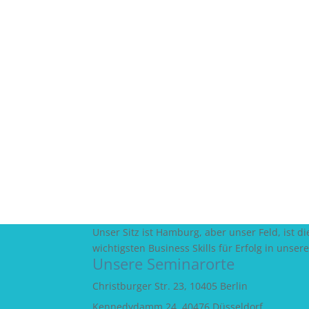
Sie sparen Reisezeit und Reisekosten für di
Die optimale Größe der Gruppe(n) bestimmen
Am Ende des Trainings erhalten die Teilnehm
Eine Inhouse Schulung ist viel günstiger al
Unser Sitz ist Hamburg, aber unser Feld, ist
wichtigsten Business Skills für Erfolg in unser
Unsere Seminarorte
Christburger Str. 23, 10405 Berlin
Kennedydamm 24, 40476 Düsseldorf