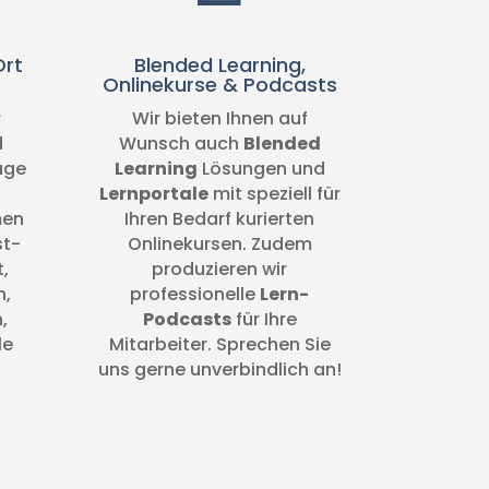
Ort
Blended Learning,
Onlinekurse & Podcasts
r
Wir bieten Ihnen auf
d
Wunsch auch
Blended
äge
Learning
Lösungen und
Lernportale
mit speziell für
men
Ihren Bedarf kurierten
st-
Onlinekursen. Zudem
,
produzieren wir
n,
professionelle
Lern-
,
Podcasts
für Ihre
le
Mitarbeiter. Sprechen Sie
uns gerne unverbindlich an!