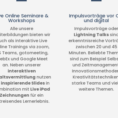
ve Online Seminare &
Impulsvorträge vor 
Workshops
und digital
Alle unsere
Impulsvorträge ode
terbildungen bieten wir
Lightning Talks
sin
uch als interaktive Live
erkenntnisreiche Vortr
line Trainings via zoom,
zwischen 20 und 45
 Teams, gotomeeting,
Minuten. Beliebte The
ebEx und Google Meet
sind zum Beispiel Selb
an. Neben unserer
und Zeitmanagement
interaktiven
Innovationsmethode
altsvermittlung
nutzen
Kreativitätstechniken
r
inspirierende Slides
in
starke Teams und vie
mbination mit
Live iPad
weitere Themen.
Zeichnungen
für ein
treisendes Lernerlebnis.