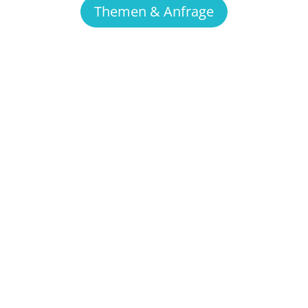
Themen & Anfrage
Was ist eine Inhouse Schulung
ürfnisse Ihrer Organisation zugeschnitten werden.