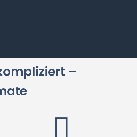
nkompliziert –
mate
