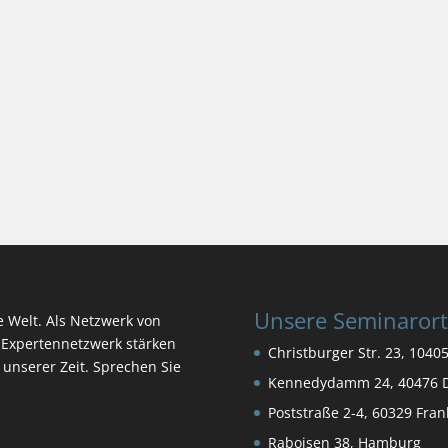
Unsere Seminaror
ie Welt. Als Netzwerk von
Expertennetzwerk stärken
Christburger Str. 23, 10405
n unserer Zeit. Sprechen Sie
Kennedydamm 24, 40476 D
Poststraße 2-4, 60329 Fra
Raboisen 38, Hamburg