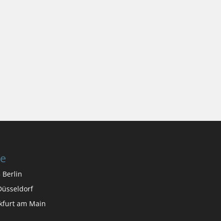
te
 Berlin
üsseldorf
nkfurt am Main