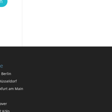
te
 Berlin
üsseldorf
nkfurt am Main
over
2 Köln