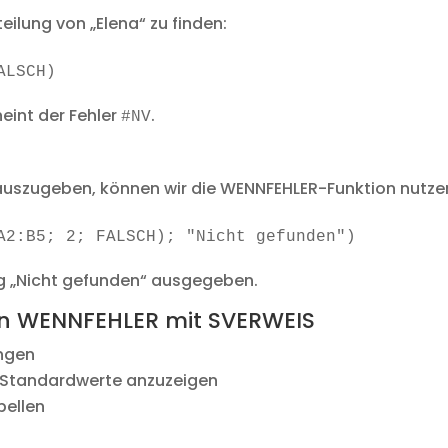
eilung von „Elena“ zu finden:
ALSCH)
heint der Fehler
.
#NV
uszugeben, können wir die WENNFEHLER-Funktion nutze
A2:B5; 2; FALSCH); "Nicht gefunden")
g „Nicht gefunden“ ausgegeben.
von WENNFEHLER mit SVERWEIS
ngen
 Standardwerte anzuzeigen
bellen