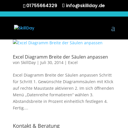
01755664329
info@skillday.de
Excel Diagramm Breite der Säulen anpassen
von
SkillDay
|
Juli 30, 2014
|
Excel
Excel Diagramm Breite der Säulen anpassen Schritt
für Schritt 1. Gewünschte Diagrammsäulen mit Klick
auf rechte Maustaste aktivieren 2. Im sich öffnenden
Menü „Datenreihe formatieren“ wählen 3.
Abstandsbreite in Prozent einheitlich festlegen 4.
Fertig....
Kontakt & Beratung