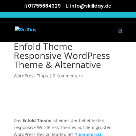
01755664329
info@skillday.de
Enfold Theme
Responsive WordPress
Theme & Alternative
WordPress Tipps
|
2 Kommentare
Das
Enfold Theme
ist eines der beliebtesten
responsive WordPress Themes auf dem größten
WordPress Design Marktplatz
Themeforest
.