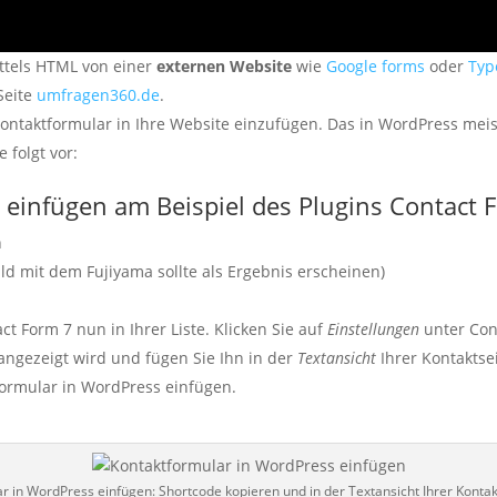
ittels HTML von einer
externen Website
wie
Google forms
oder
Typ
Seite
umfragen360.de
.
Kontaktformular in Ihre Website einzufügen. Das in WordPress meis
 folgt vor:
 einfügen am Beispiel des Plugins Contact 
n
ild mit dem Fujiyama sollte als Ergebnis erscheinen)
ct Form 7 nun in Ihrer Liste. Klicken Sie auf
Einstellungen
unter Con
angezeigt wird und fügen Sie Ihn in der
Textansicht
Ihrer Kontaktsei
tformular in WordPress einfügen.
r in WordPress einfügen: Shortcode kopieren und in der Textansicht Ihrer Kontak