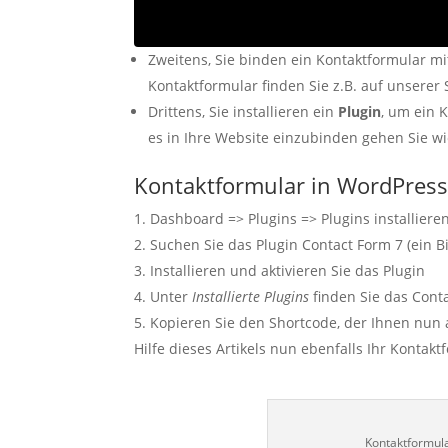
Zweitens, Sie binden ein Kontaktformular m
Kontaktformular finden Sie z.B. auf unserer 
Drittens, Sie installieren ein
Plugin
, um ein 
es in Ihre Website einzubinden gehen Sie wie
Kontaktformular in WordPress
Dashboard => Plugins => Plugins installiere
Suchen Sie das Plugin Contact Form 7 (ein B
Installieren und aktivieren Sie das Plugin
Unter
Installierte Plugins
finden Sie das Conta
Kopieren Sie den Shortcode, der Ihnen nun 
Hilfe dieses Artikels nun ebenfalls Ihr Kontak
Kontaktformula