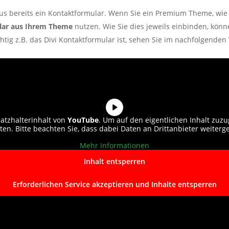
aus bereits ein Kontaktformular. Wenn Sie ein Premium Theme, wie
lar aus Ihrem Theme
nutzen. Wie Sie dies jeweils einbinden, kön
tig z.B. das Divi Kontaktformular ist, sehen Sie im nachfolgenden 
atzhalterinhalt von
YouTube
. Um auf den eigentlichen Inhalt zuzug
nten. Bitte beachten Sie, dass dabei Daten an Drittanbieter weiter
Mehr Informationen
Inhalt entsperren
Erforderlichen Service akzeptieren und Inhalte entsperren