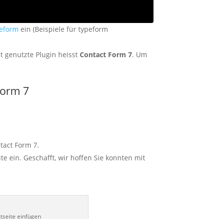
eform
ein (Beispiele für typeform
t genutzte Plugin heisst
Contact Form 7
. Um
Form 7
tact Form 7.
te ein. Geschafft, wir hoffen Sie konnten mit
tseite einfügen