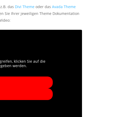
 z.B. das
Divi Theme
oder das
Avada Theme
nen Sie Ihrer jeweiligen Theme Dokumentation
Video:
reifen, klicken Sie auf die
gegeben werden.