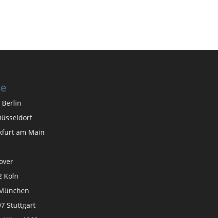
te
 Berlin
üsseldorf
nkfurt am Main
over
2 Köln
 München
7 Stuttgart