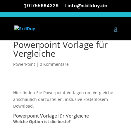
01755664329
info@skillday.de
Powerpoint Vorlage für
Vergleiche
PowerPoint
|
0 Kommentare
Hier finden Sie Powerpoint Vorlagen um Vergleiche
anschaulich darzustellen, inklusive kostenlosem
Download.
Powerpoint Vorlage für Vergleiche
Welche Option ist die beste?